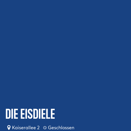
Die Eisdiele
Kaiserallee 2
Geschlossen