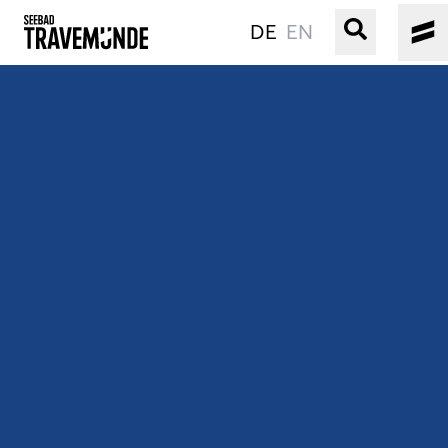
DE
EN
UNSER SEEBAD
PRIWALL
ERLEBEN
STRAND IST IMMER
VERANSTALTUNGEN
BUCHEN
SERVICE
Gebärdensprache