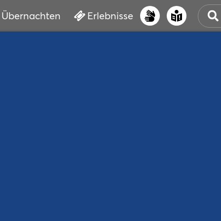
Übernachten
Erlebnisse
UNS
PRI
ERL
STR
VER
BUC
SER