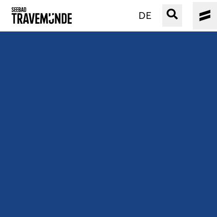
DE
UNSER SEEBAD
PRIWALL
ERLEBEN
STRAND IST IMMER
VERANSTALTUNGEN
BUCHEN
SERVICE
Gebärdensprache