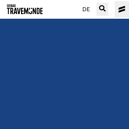
DE
UNSER SEEBAD
PRIWALL
ERLEBEN
STRAND IST IMMER
VERANSTALTUNGEN
BUCHEN
SERVICE
Gebärdensprache