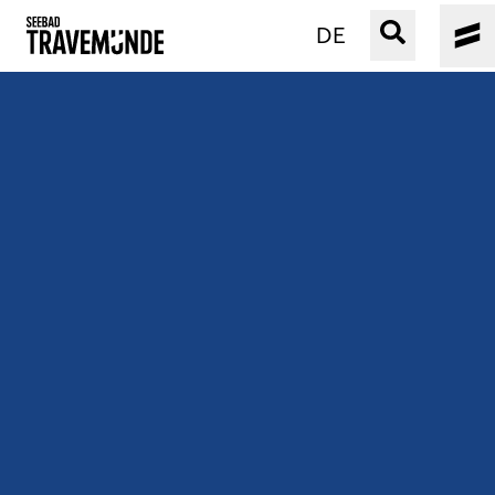
DE
UNSER SEEBAD
PRIWALL
ERLEBEN
STRAND IST IMMER
VERANSTALTUNGEN
BUCHEN
SERVICE
Gebärdensprache