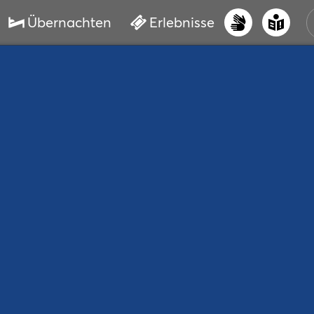
Übernachten
Erlebnisse
UNS
PRI
ERL
STR
VER
BUC
SER