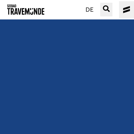
DE
UNSER SEEBAD
PRIWALL
ERLEBEN
STRAND IST IMMER
VERANSTALTUNGEN
BUCHEN
SERVICE
Gebärdensprache