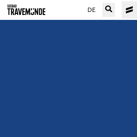
DE
UNSER SEEBAD
PRIWALL
ERLEBEN
STRAND IST IMMER
VERANSTALTUNGEN
BUCHEN
SERVICE
Gebärdensprache