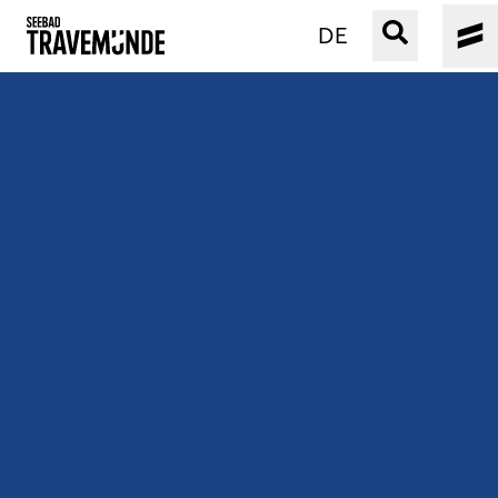
DE
UNSER SEEBAD
PRIWALL
ERLEBEN
STRAND IST IMMER
VERANSTALTUNGEN
BUCHEN
SERVICE
Gebärdensprache