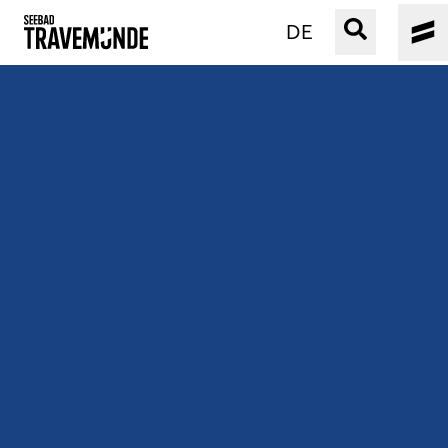
DE
UNSER SEEBAD
PRIWALL
ERLEBEN
STRAND IST IMMER
VERANSTALTUNGEN
BUCHEN
SERVICE
Gebärdensprache