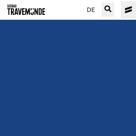
DE
UNSER SEEBAD
PRIWALL
ERLEBEN
STRAND IST IMMER
VERANSTALTUNGEN
BUCHEN
SERVICE
Gebärdensprache