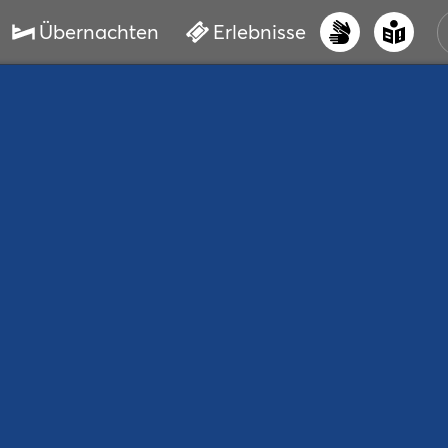
Übernachten
Erlebnisse
UNS
PRI
ERL
STR
VER
BUC
SER