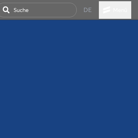
DE
Menü
ER SEEBAD
WALL
EBEN
AND IST IMMER
ANSTALTUNGEN
HEN
VICE