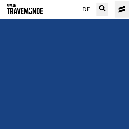
DE
UNSER SEEBAD
PRIWALL
ERLEBEN
STRAND IST IMMER
VERANSTALTUNGEN
BUCHEN
SERVICE
Gebärdensprache