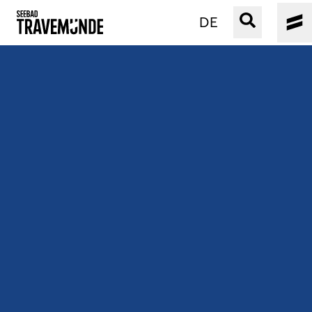
DE
UNSER SEEBAD
PRIWALL
ERLEBEN
STRAND IST IMMER
VERANSTALTUNGEN
BUCHEN
SERVICE
Gebärdensprache