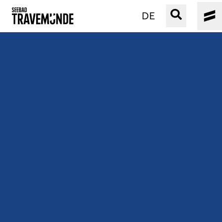
DE
UNSER SEEBAD
PRIWALL
ERLEBEN
STRAND IST IMMER
VERANSTALTUNGEN
BUCHEN
SERVICE
Gebärdensprache