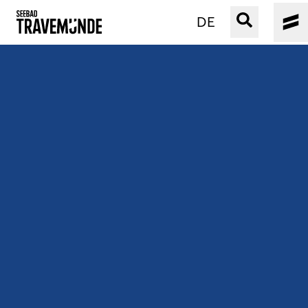
DE
UNSER SEEBAD
PRIWALL
ERLEBEN
STRAND IST IMMER
VERANSTALTUNGEN
BUCHEN
SERVICE
Gebärdensprache