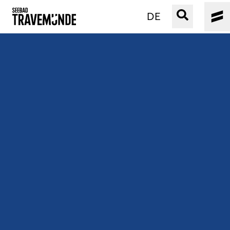
DE
UNSER SEEBAD
PRIWALL
ERLEBEN
STRAND IST IMMER
VERANSTALTUNGEN
BUCHEN
SERVICE
Gebärdensprache