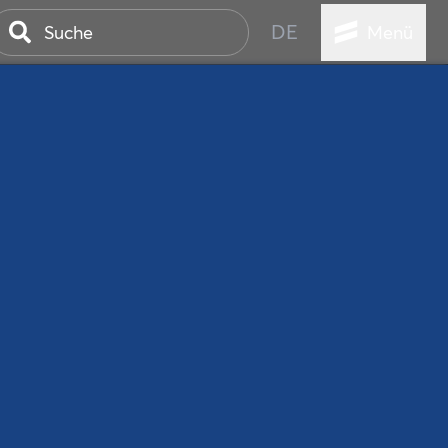
DE
Menü
ER SEEBAD
WALL
EBEN
AND IST IMMER
ANSTALTUNGEN
HEN
VICE