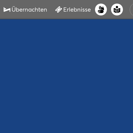
Übernachten
Erlebnisse
UNS
PRI
ERL
STR
VER
BUC
SER