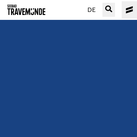
DE
UNSER SEEBAD
PRIWALL
ERLEBEN
STRAND IST IMMER
VERANSTALTUNGEN
BUCHEN
SERVICE
Gebärdensprache