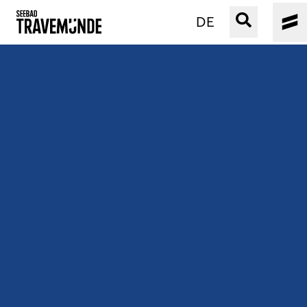
DE
UNSER SEEBAD
PRIWALL
ERLEBEN
STRAND IST IMMER
VERANSTALTUNGEN
BUCHEN
SERVICE
Gebärdensprache