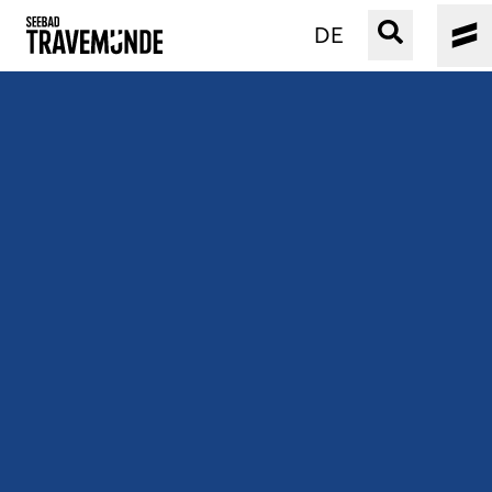
DE
UNSER SEEBAD
PRIWALL
ERLEBEN
STRAND IST IMMER
VERANSTALTUNGEN
BUCHEN
SERVICE
Gebärdensprache