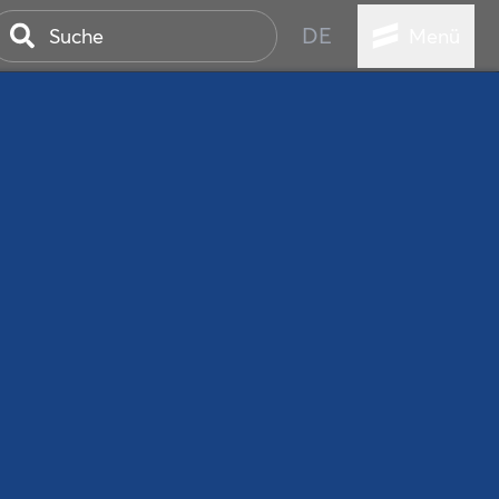
DE
Menü
ER SEEBAD
WALL
EBEN
AND IST IMMER
ANSTALTUNGEN
HEN
VICE