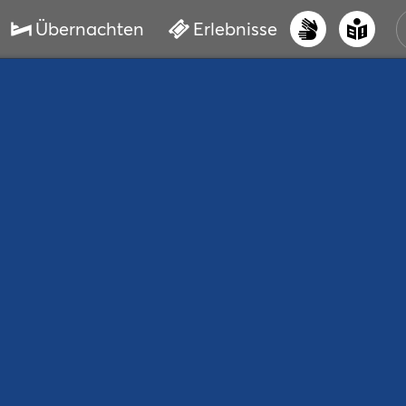
Übernachten
Erlebnisse
UNS
PRI
ERL
STR
VER
BUC
SER