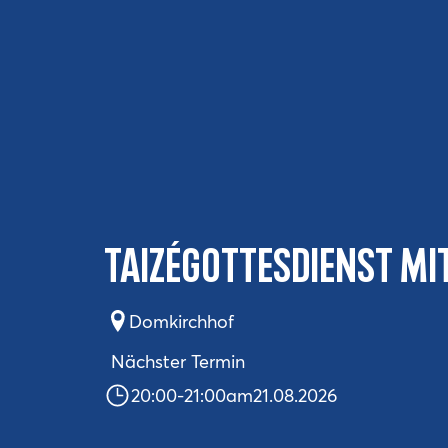
Taizégottesdienst mi
Domkirchhof
Nächster Termin
20:00
-
21:00
am
21.08.2026