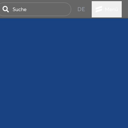
DE
Menü
ER SEEBAD
WALL
EBEN
AND IST IMMER
ANSTALTUNGEN
HEN
VICE