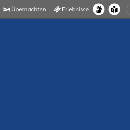
Übernachten
Erlebnisse
UNS
PRI
ERL
STR
VER
BUC
SER