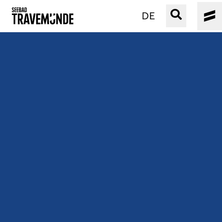
DE
UNSER SEEBAD
PRIWALL
ERLEBEN
STRAND IST IMMER
VERANSTALTUNGEN
BUCHEN
SERVICE
Gebärdensprache