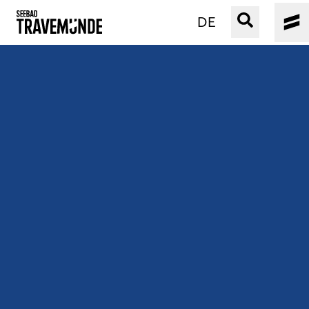
DE
UNSER SEEBAD
PRIWALL
ERLEBEN
STRAND IST IMMER
VERANSTALTUNGEN
BUCHEN
SERVICE
Gebärdensprache