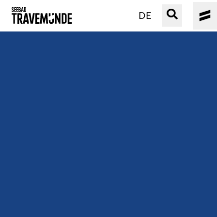
DE
UNSER SEEBAD
PRIWALL
ERLEBEN
STRAND IST IMMER
VERANSTALTUNGEN
BUCHEN
SERVICE
Gebärdensprache