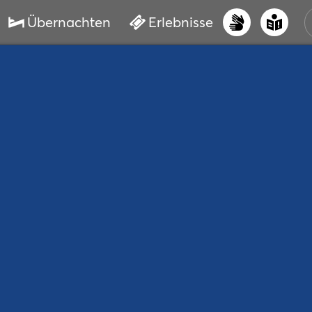
Übernachten
Erlebnisse
UNS
PRI
ERL
STR
VER
BUC
SER