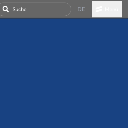
DE
Menü
ER SEEBAD
WALL
EBEN
AND IST IMMER
ANSTALTUNGEN
HEN
VICE