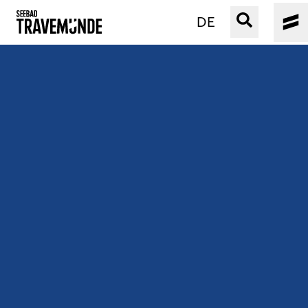
DE
UNSER SEEBAD
PRIWALL
ERLEBEN
STRAND IST IMMER
VERANSTALTUNGEN
BUCHEN
SERVICE
Gebärdensprache