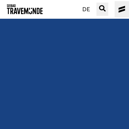
DE
UNSER SEEBAD
PRIWALL
ERLEBEN
STRAND IST IMMER
VERANSTALTUNGEN
BUCHEN
SERVICE
Gebärdensprache