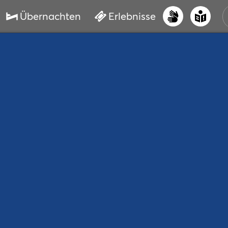
Übernachten
Erlebnisse
UNS
PRI
ERL
STR
VER
BUC
SER