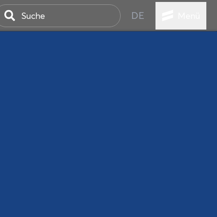
DE
Menü
ER SEEBAD
WALL
EBEN
AND IST IMMER
ANSTALTUNGEN
HEN
VICE