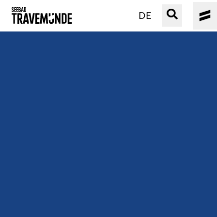
DE
UNSER SEEBAD
PRIWALL
ERLEBEN
STRAND IST IMMER
VERANSTALTUNGEN
BUCHEN
SERVICE
Gebärdensprache