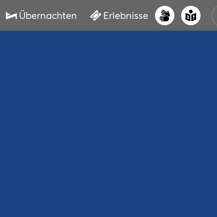
Übernachten
Erlebnisse
UNS
PRI
ERL
STR
VER
BUC
SER