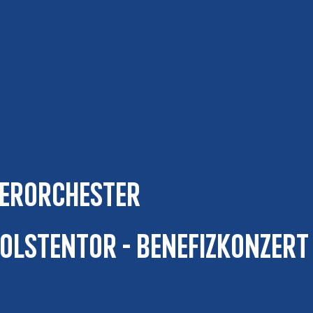
merorchester
olstentor - Benefizkonzert