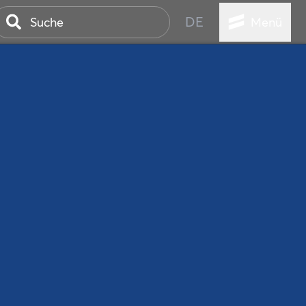
DE
Menü
ER SEEBAD
WALL
EBEN
AND IST IMMER
ANSTALTUNGEN
HEN
VICE