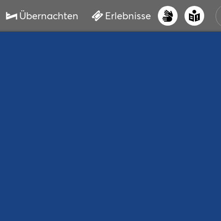
Übernachten
Erlebnisse
UNS
PRI
ERL
STR
VER
BUC
SER