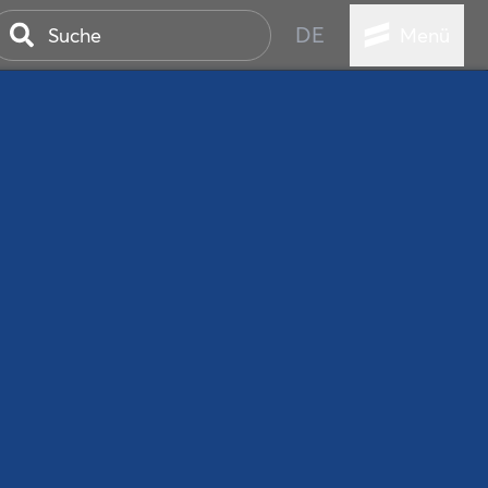
DE
Menü
ER SEEBAD
WALL
EBEN
AND IST IMMER
ANSTALTUNGEN
HEN
VICE