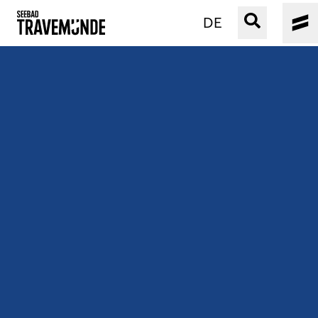
DE
UNSER SEEBAD
PRIWALL
ERLEBEN
STRAND IST IMMER
VERANSTALTUNGEN
BUCHEN
SERVICE
Gebärdensprache