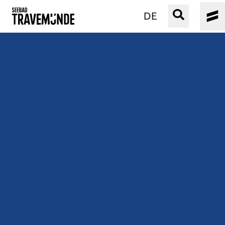
DE
UNSER SEEBAD
PRIWALL
ERLEBEN
STRAND IST IMMER
VERANSTALTUNGEN
BUCHEN
SERVICE
Gebärdensprache