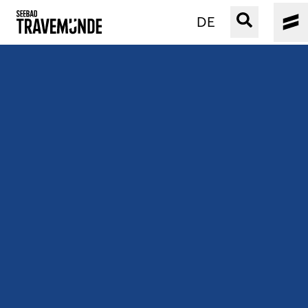
DE
UNSER SEEBAD
PRIWALL
ERLEBEN
STRAND IST IMMER
VERANSTALTUNGEN
BUCHEN
SERVICE
Gebärdensprache