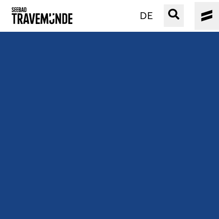
DE
UNSER SEEBAD
PRIWALL
ERLEBEN
STRAND IST IMMER
VERANSTALTUNGEN
BUCHEN
SERVICE
Gebärdensprache