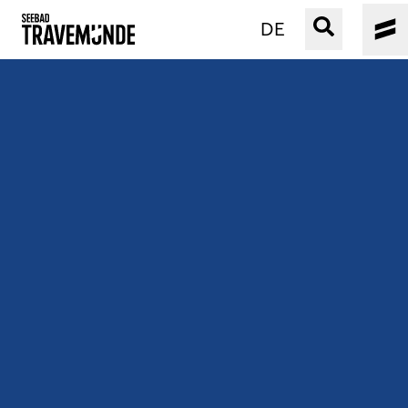
DE
UNSER SEEBAD
PRIWALL
ERLEBEN
STRAND IST IMMER
VERANSTALTUNGEN
BUCHEN
SERVICE
Gebärdensprache