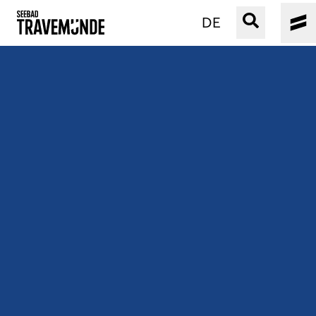
DE
UNSER SEEBAD
PRIWALL
ERLEBEN
STRAND IST IMMER
VERANSTALTUNGEN
BUCHEN
SERVICE
Gebärdensprache