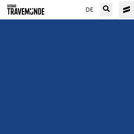
DE
UNSER SEEBAD
PRIWALL
ERLEBEN
STRAND IST IMMER
VERANSTALTUNGEN
BUCHEN
SERVICE
Gebärdensprache