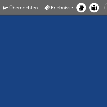
Übernachten
Erlebnisse
UNS
PRI
ERL
STR
VER
BUC
SER