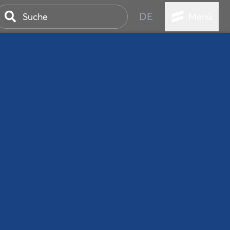
DE
Menü
ER SEEBAD
WALL
EBEN
AND IST IMMER
ANSTALTUNGEN
HEN
VICE