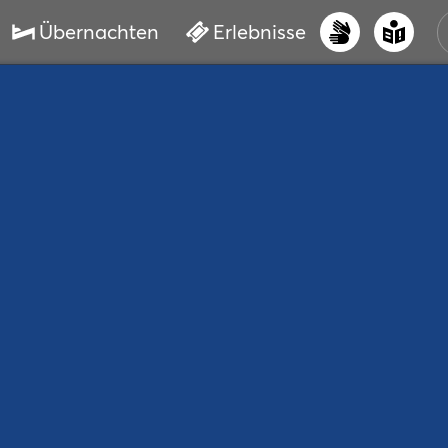
Übernachten
Erlebnisse
UNS
PRI
ERL
STR
VER
BUC
SER