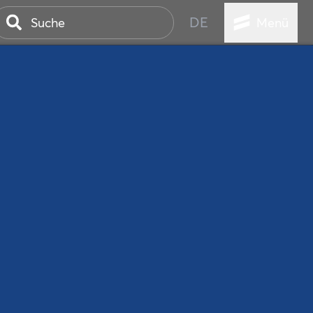
DE
Menü
ER SEEBAD
WALL
EBEN
AND IST IMMER
ANSTALTUNGEN
HEN
VICE