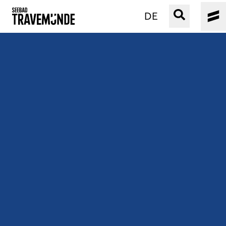
DE
UNSER SEEBAD
PRIWALL
ERLEBEN
STRAND IST IMMER
VERANSTALTUNGEN
BUCHEN
SERVICE
Gebärdensprache