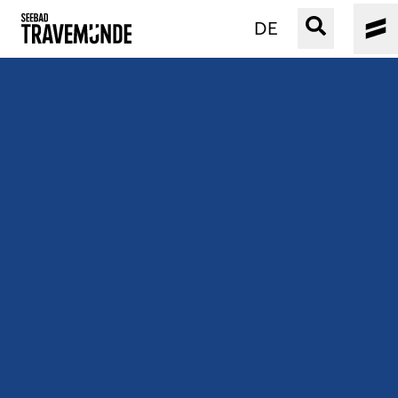
DE
UNSER SEEBAD
PRIWALL
ERLEBEN
STRAND IST IMMER
VERANSTALTUNGEN
BUCHEN
SERVICE
Gebärdensprache