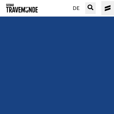
DE
UNSER SEEBAD
PRIWALL
ERLEBEN
STRAND IST IMMER
VERANSTALTUNGEN
BUCHEN
SERVICE
Gebärdensprache