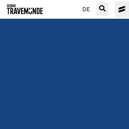
DE
UNSER SEEBAD
PRIWALL
ERLEBEN
STRAND IST IMMER
VERANSTALTUNGEN
BUCHEN
SERVICE
Gebärdensprache