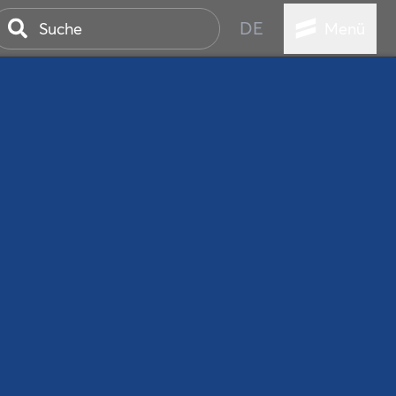
DE
Menü
ER SEEBAD
WALL
EBEN
AND IST IMMER
ANSTALTUNGEN
HEN
VICE