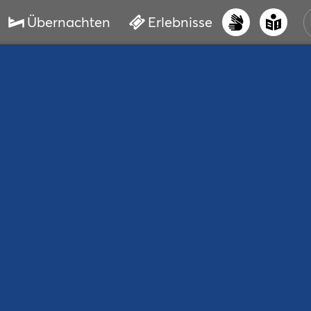
Übernachten
Erlebnisse
UNS
PRI
ERL
STR
VER
BUC
SER