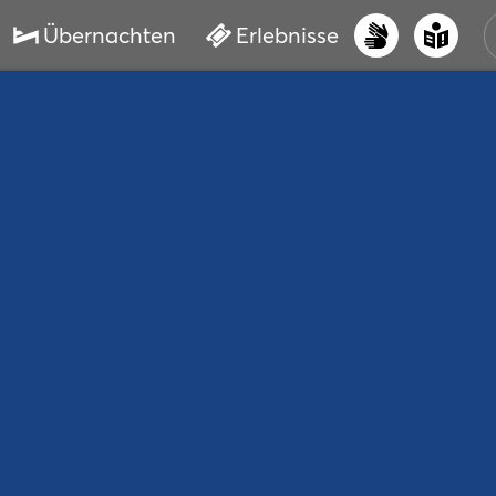
Übernachten
Erlebnisse
UNS
PRI
ERL
STR
VER
BUC
SER