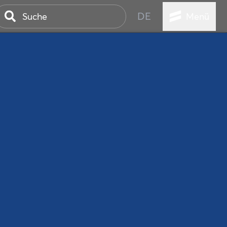
DE
Menü
ER SEEBAD
WALL
EBEN
AND IST IMMER
ANSTALTUNGEN
HEN
VICE