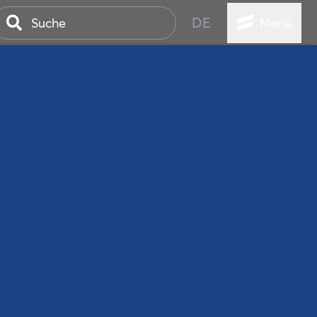
DE
Menü
ER SEEBAD
WALL
EBEN
AND IST IMMER
ANSTALTUNGEN
HEN
VICE