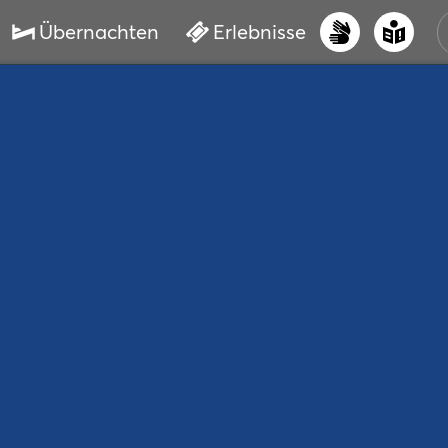
Übernachten
Erlebnisse
UNS
PRI
ERL
STR
VER
BUC
SER